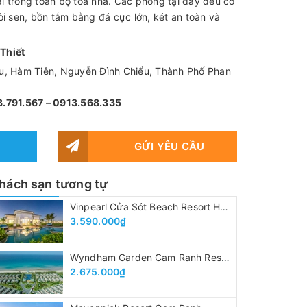
trong toàn bộ tòa nhà. Các phòng tại đây đều có
 vòi sen, bồn tắm bằng đá cực lớn, két an toàn và
Thiết
u, Hàm Tiên, Nguyễn Đình Chiểu, Thành Phố Phan
3.791.567 – 0913.568.335
GỬI YÊU CẦU
hách sạn tương tự
Vinpearl Cửa Sót Beach Resort Hà Tĩnh
3.590.000₫
Wyndham Garden Cam Ranh Resort
2.675.000₫