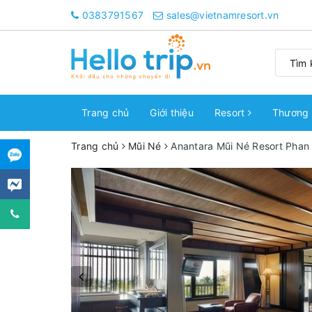
0383791567
sales@vietnamresort.vn
Trang chủ
Giới thiệu
Resort
Thương 
Trang chủ
Mũi Né
Anantara Mũi Né Resort Phan 