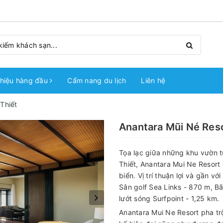
hiệu hàng đầu
Cẩm nang du lịch
Liên hệ
Thiết
Anantara Mũi Né Reso
Tọa lạc giữa những khu vườn tư
Thiết, Anantara Mui Ne Resort 
biển. Vị trí thuận lợi và gần v
Sân golf Sea Links - 870 m, Bã
lướt sóng Surfpoint - 1,25 km.
Anantara Mui Ne Resort pha trộ