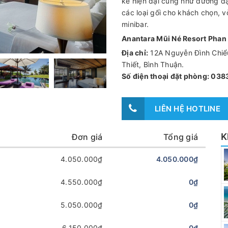
kế hiện đại cũng như đương đại 
các loại gối cho khách chọn,
minibar.
Anantara Mũi Né Resort Phan 
Địa chỉ:
12A Nguyễn Đình Chiể
Thiết, Bình Thuận.
Số điện thoại đặt phòng: 038
LIÊN HỆ HOTLINE
K
Đơn giá
Tổng giá
4.050.000₫
4.050.000₫
4.550.000₫
0₫
5.050.000₫
0₫
6.150.000₫
0₫