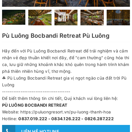
Pù Luông Bocbandi Retreat Pù Luông
Hãy đến với Pù Luông Bocbandi Retreat để trải nghiệm và cảm
nhận vẻ đẹp thuần khiết nơi đây, để "cam thường" cũng hóa thi
ca, lưu giữ những khoảnh khắc khó quên trong hành trình khám
phá thiên nhiên hùng vĩ, thơ mộng.
☘ Pù Luông Bocbandi Retreat gia vị ngọt ngào của đất trời Pù
Luông
-------------------------------------
Để biết thêm thông tin chi tiết, Quý khách vui lòng liên hệ:
PÙ LUÔNG BOCBANDI RETREAT
Website: https://puluongresort.vn/pu-luong-thanh-hoa
Hotline:
0837.019.222 - 0834.126.222 - 0826.287.222
LIÊN HỆ HOTLINE