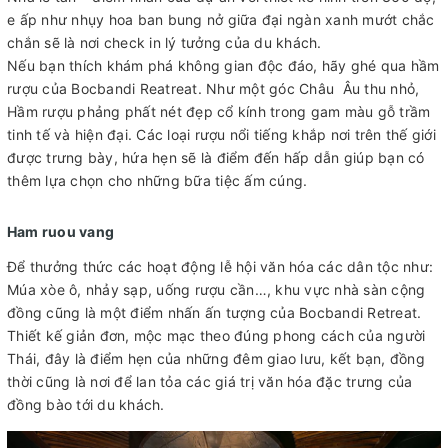
e ấp như nhụy hoa ban bung nở giữa đại ngàn xanh mướt chắc
chắn sẽ là nơi check in lý tưởng của du khách.
Nếu bạn thích khám phá không gian độc đáo, hãy ghé qua hầm
rượu của Bocbandi Reatreat. Như một góc Châu Âu thu nhỏ,
Hầm rượu phảng phất nét đẹp cổ kính trong gam màu gỗ trầm
tinh tế và hiện đại. Các loại rượu nổi tiếng khắp nơi trên thế giới
được trưng bày, hứa hẹn sẽ là điểm đến hấp dẫn giúp bạn có
thêm lựa chọn cho những bữa tiệc ấm cúng.
Ham ruou vang
Để thưởng thức các hoạt động lễ hội văn hóa các dân tộc như:
Múa xòe ô, nhảy sạp, uống rượu cần…, khu vực nhà sàn cộng
đồng cũng là một điểm nhấn ấn tượng của Bocbandi Retreat.
Thiết kế giản đơn, mộc mạc theo đúng phong cách của người
Thái, đây là điểm hẹn của những đêm giao lưu, kết bạn, đồng
thời cũng là nơi để lan tỏa các giá trị văn hóa đặc trưng của
đồng bào tới du khách.