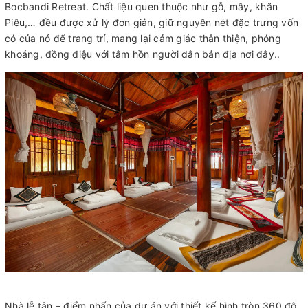
Bocbandi Retreat. Chất liệu quen thuộc như gỗ, mây, khăn
Piêu,… đều được xử lý đơn giản, giữ nguyên nét đặc trưng vốn
có của nó để trang trí, mang lại cảm giác thân thiện, phóng
khoáng, đồng điệu với tâm hồn người dân bản địa nơi đây..
Nhà lễ tân – điểm nhấn của dự án với thiết kế hình tròn 360 độ,