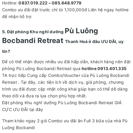
Hotline:
0837.019.222 – 085.648.9779
Combo ưu đãi đặt trước chỉ từ 1,100,000đ Liên hệ ngay hotline
để nhận hỗ trợ
Pù Luông
5. Đặt phòng Khu nghĩ dưỡng
Bocbandi Retreat
Thanh Hoá ở đâu ƯU ĐÃI, uy
tín?
Để có thể nhận được nhiều ưu đãi hấp dẫn, khách hàng nên đặt
phòng Pù Luông Bocbandi Retreat qua
hotline 0913.401.335
TA trực tiếp Cung cấp Combo/Voucher của Pù Luông Bocbandi
Retreat . Tại đây, các tiện ích về dịch vụ, giá phòng, chương
trình ưu đãi được cập nhật công khai giúp bạn có thể dễ dàng
theo dõi và đưa ra lựa chọn phù hợp nhất.
Đặt phòng Khu nghĩ dưỡng Pù Luông Bocbandi Retreat GIÁ
CỰC ƯU ĐÃI tại đây
Tham khảo ngay 2 gói Combo ưu đãi ăn Full 3 bữa của nhà Pù
Luông Bocbandi