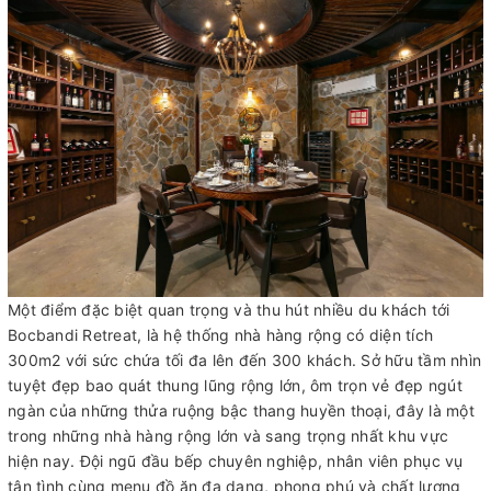
Một điểm đặc biệt quan trọng và thu hút nhiều du khách tới
Bocbandi Retreat, là hệ thống nhà hàng rộng có diện tích
300m2 với sức chứa tối đa lên đến 300 khách. Sở hữu tầm nhìn
tuyệt đẹp bao quát thung lũng rộng lớn, ôm trọn vẻ đẹp ngút
ngàn của những thửa ruộng bậc thang huyền thoại, đây là một
trong những nhà hàng rộng lớn và sang trọng nhất khu vực
hiện nay. Đội ngũ đầu bếp chuyên nghiệp, nhân viên phục vụ
tận tình cùng menu đồ ăn đa dạng, phong phú và chất lượng