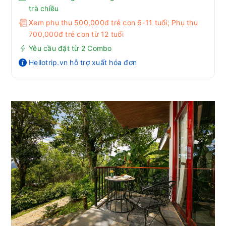
trà chiều
Xem phụ thu 500,000đ trẻ con 6-11 tuổi; Phụ thu
700,000đ trẻ con từ 12 tuổi
Yêu cầu đặt từ 2 Combo
Hellotrip.vn hỗ trợ xuất hóa đơn