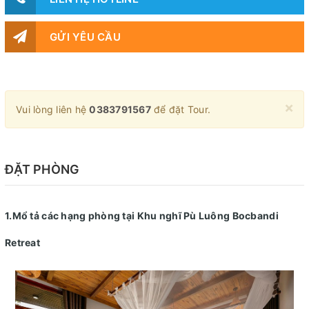
GỬI YÊU CẦU
×
Vui lòng liên hệ
0383791567
để đặt Tour.
ĐẶT PHÒNG
1.Mổ tả các hạng phòng tại Khu nghĩ Pù Luông Bocbandi
Retreat