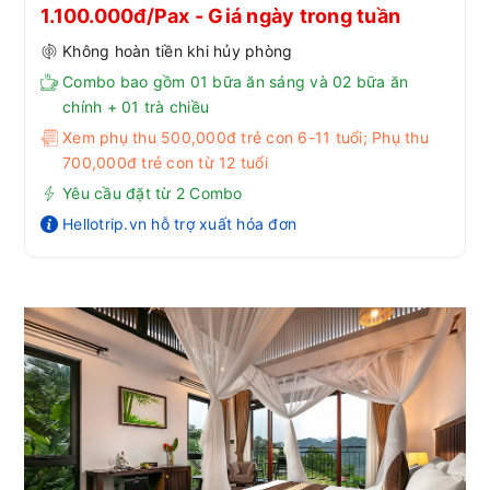
1.100.000đ/Pax - Giá ngày trong tuần
Không hoàn tiền khi hủy phòng
Combo bao gồm 01 bữa ăn sáng và 02 bữa ăn
chính + 01 trà chiều
Xem phụ thu 500,000đ trẻ con 6-11 tuổi; Phụ thu
700,000đ trẻ con từ 12 tuổi
Yêu cầu đặt từ 2 Combo
Hellotrip.vn hỗ trợ xuất hóa đơn