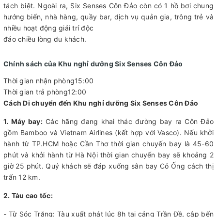
tách biệt. Ngoài ra, Six Senses Côn Đảo còn có 1 hồ bơi chung
hướng biển, nhà hàng, quầy bar, dịch vụ quản gia, trông trẻ và
nhiều hoạt động giải trí độc
đáo chiều lòng du khách.
Chính sách của Khu nghỉ dưỡng Six Senses Côn Đảo
Thời gian nhận phòng15:00
Thời gian trả phòng12:00
Cách Di chuyển đến Khu nghỉ dưỡng Six Senses Côn Đảo
1. Máy bay:
Các hãng đang khai thác đường bay ra Côn Đảo
gồm Bamboo và Vietnam Airlines (kết hợp với Vasco). Nếu khởi
hành từ TP.HCM hoặc Cần Thơ thời gian chuyến bay là 45-60
phút và khởi hành từ Hà Nội thời gian chuyến bay sẽ khoảng 2
giờ 25 phút. Quý khách sẽ đáp xuống sân bay Cỏ Ống cách thị
trấn 12 km.
2. Tàu cao tốc:
- Từ Sóc Trăng: Tàu xuất phát lúc 8h tại cảng Trần Đề, cập bến