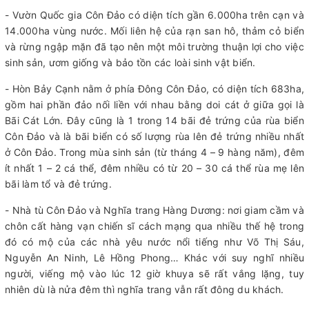
- Vườn Quốc gia Côn Đảo có diện tích gần 6.000ha trên cạn và
14.000ha vùng nước. Mối liên hệ của rạn san hô, thảm cỏ biển
và rừng ngập mặn đã tạo nên một môi trường thuận lợi cho việc
sinh sản, ươm giống và bảo tồn các loài sinh vật biển.
- Hòn Bảy Cạnh nằm ở phía Đông Côn Đảo, có diện tích 683ha,
gồm hai phần đảo nối liền với nhau bằng doi cát ở giữa gọi là
Bãi Cát Lớn. Đây cũng là 1 trong 14 bãi đẻ trứng của rùa biển
Côn Đảo và là bãi biển có số lượng rùa lên đẻ trứng nhiều nhất
ở Côn Đảo. Trong mùa sinh sản (từ tháng 4 – 9 hàng năm), đêm
ít nhất 1 – 2 cá thể, đêm nhiều có từ 20 – 30 cá thể rùa mẹ lên
bãi làm tổ và đẻ trứng.
- Nhà tù Côn Đảo và Nghĩa trang Hàng Dương: nơi giam cầm và
chôn cất hàng vạn chiến sĩ cách mạng qua nhiều thế hệ trong
đó có mộ của các nhà yêu nước nổi tiếng như Võ Thị Sáu,
Nguyễn An Ninh, Lê Hồng Phong… Khác với suy nghĩ nhiều
người, viếng mộ vào lúc 12 giờ khuya sẽ rất vắng lặng, tuy
nhiên dù là nửa đêm thì nghĩa trang vẫn rất đông du khách.