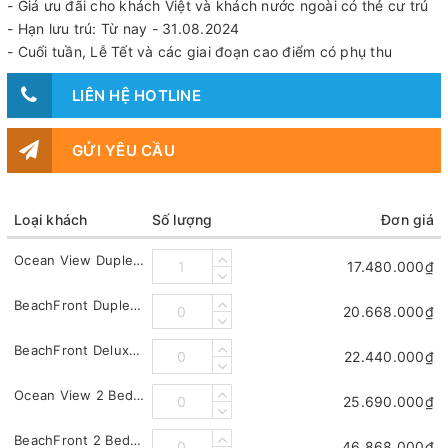
- Giá ưu đãi cho khách Việt và khách nước ngoài có thẻ cư trú
- Hạn lưu trú: Từ nay - 31.08.2024
- Cuối tuần, Lễ Tết và các giai đoạn cao điểm có phụ thu
LIÊN HỆ HOTLINE
GỬI YÊU CẦU
Loại khách
Số lượng
Đơn giá
Ocean View Duplex Pool Villa
17.480.000₫
BeachFront Duplex Pool Villa
20.668.000₫
BeachFront Deluxe Pool Villa
22.440.000₫
Ocean View 2 Bedroom
25.690.000₫
BeachFront 2 Bedroom Pool Villa
46.868.000₫