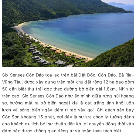
Six Senses Côn Đảo tọa lạc trên bãi Đất Dốc, Côn Đảo, Bà Rịa–
Vũng Tàu, được xây dựng trên một khu đất rộng 12 ha bao gồm
50 căn biệt thự trải dọc theo đường bờ biển dài 1.8km. Nhìn từ
trên cao, Six Senses Côn Đảo như ẩn mình giữa rừng núi hoang
sơ, hướng mắt ra bờ biển ngoài kia là cát trắng tinh khôi uốn
lượn và sóng biển ngày đêm rì rào vẫy gọi. Chỉ cách sân bay
Côn Sơn khoảng 15 phút, nơi đây là sự lựa chọn lý tưởng dành
cho khách du lịch bởi sự thuận tiện khi di chuyển đồng thời vẫn
đảm bảo được không gian riêng tư và hoàn toàn tách biệt.