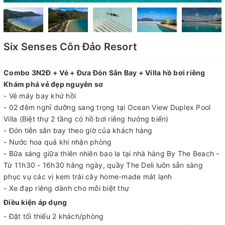
Six Senses Côn Đảo Resort
Combo 3N2Đ + Vé + Đưa Đón Sân Bay + Villa hồ bơi riêng
Khám phá vẻ đẹp nguyên sơ
- Vé máy bay khứ hồi
- 02 đêm nghỉ dưỡng sang trọng tại Ocean View Duplex Pool
Villa (Biệt thự 2 tầng có hồ bơi riêng hướng biển)
- Đón tiễn sân bay theo giờ của khách hàng
- Nước hoa quả khi nhận phòng
- Bữa sáng giữa thiên nhiên bao la tại nhà hàng By The Beach -
Từ 11h30 - 16h30 hằng ngày, quầy The Deli luôn sẵn sàng
phục vụ các vị kem trái cây home-made mát lạnh
- Xe đạp riêng dành cho mỗi biệt thự
Điều kiện áp dụng
- Đặt tối thiểu 2 khách/phòng