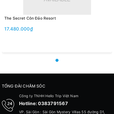
The Secret Côn Đảo Resort
17.480.000₫
TỔNG ĐÀI CHĂM SÓC
Công ty TNHH Hello Trip Việt Nam
Hotline:
0383791567
VP. Sài Gòn : Sài Gòn Mystery Villas 55 đường D1,